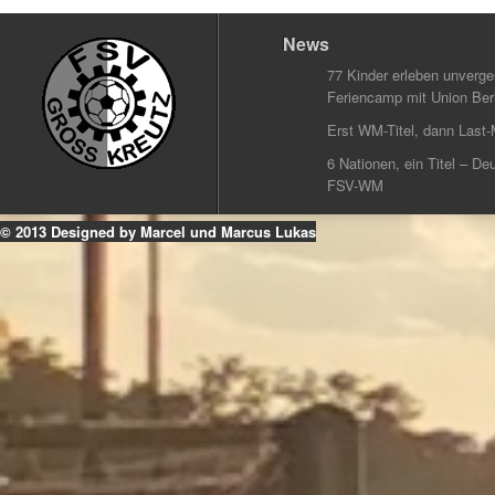
News
77 Kinder erleben unverg
Feriencamp mit Union Berl
Erst WM-Titel, dann Last-
6 Nationen, ein Titel – Deu
FSV-WM
© 2013 Designed by Marcel und Marcus Lukas
k
ouTube
Instagram