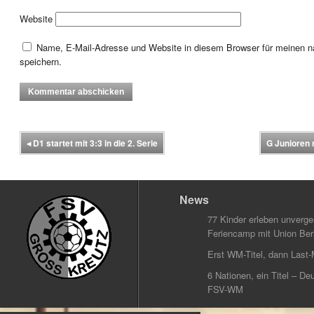
Website
Name, E-Mail-Adresse und Website in diesem Browser für meinen
speichern.
◂
D1 startet mit 3:3 in die 2. Serie
G Junioren 
News
77 Kinder erleben unverg
Feriencamp mit Union Berl
Erst WM-Titel, dann Last-
6 Nationen, ein Titel – Deu
FSV-WM