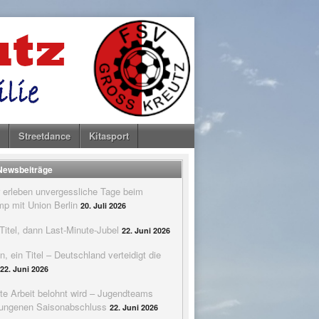
Streetdance
Kitasport
 Newsbeiträge
 erleben unvergessliche Tage beim
p mit Union Berlin
20. Juli 2026
itel, dann Last-Minute-Jubel
22. Juni 2026
n, ein Titel – Deutschland verteidigt die
22. Juni 2026
te Arbeit belohnt wird – Jugendteams
elungenen Saisonabschluss
22. Juni 2026