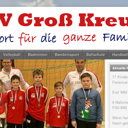
Volleyball
Badminton
Bambinisport
Ballschule
Handball
Aktuelle
77 Kinder
Feriencam
Erst WM-T
6 Natione
FSV-WM
Wenn har
feiern g