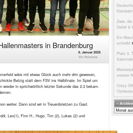
Deutschla
Kleinbah
Zwei, di
Detlef & 
Ein Absc
 Hallenmasters in Brandenburg
schreibt
6. Januar 2025
Platz 3, 
Vin Reinicke
Saisonab
Meisterju
hmerfeld wäre mit etwas Glück auch mehr drin gewesen,
unserer 
hickte Belzig statt dem FSV ins Halbfinale. Im Spiel um
Crazy GK’
n wieder in sprichwörtlich letzter Sekunde das 2:2 bekam.
Ostdeuts
Nerven.
– Archive
n weiter. Dann sind wir in Treuenbrietzen zu Gast.
–
Archive
ddi, Leo(1), Finn H., Hugo, Tim (2), Lukas (2) und
der
Beiträge
–