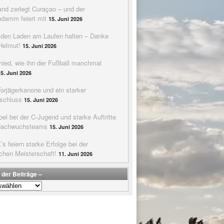
nd zerlegt Curaçao – und der
ndamm feiert mit
15. Juni 2026
e den Laden am Laufen halten – Danke
Helmut!
15. Juni 2026
hied, wie ihn der Fußball manchmal
15. Juni 2026
Torjägerkanone und ein starker
schluss
15. Juni 2026
bel bei der C-Jugend und starke Auftritte
Nachwuchsteams
15. Juni 2026
s feiern starke Erfolge bei der
chen Meisterschaft!
11. Juni 2026
 der Beiträge –