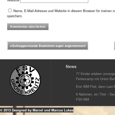
Name, E-Mail-Adresse und Website in diesem Browser für meinen
speichern.
◂
Schnupperstunde Badminton super angenommen!
News
77 Kinder erleben unverg
Feriencamp mit Union Berl
Erst WM-Titel, dann Last-
6 Nationen, ein Titel – Deu
FSV-WM
© 2013 Designed by Marcel und Marcus Lukas