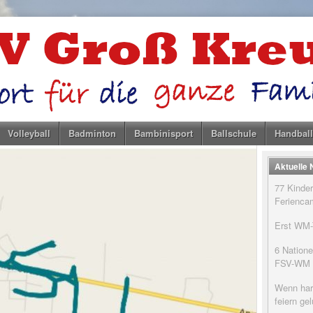
Volleyball
Badminton
Bambinisport
Ballschule
Handball
Aktuelle
77 Kinder
Feriencam
Erst WM-T
6 Natione
FSV-WM
Wenn har
feiern g