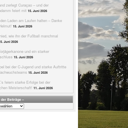
nd zerlegt Curaçao – und der
ndamm feiert mit
15. Juni 2026
e den Laden am Laufen halten – Danke
Helmut!
15. Juni 2026
hied, wie ihn der Fußball manchmal
15. Juni 2026
Torjägerkanone und ein starker
schluss
15. Juni 2026
bel bei der C-Jugend und starke Auftritte
Nachwuchsteams
15. Juni 2026
s feiern starke Erfolge bei der
chen Meisterschaft!
11. Juni 2026
 der Beiträge –