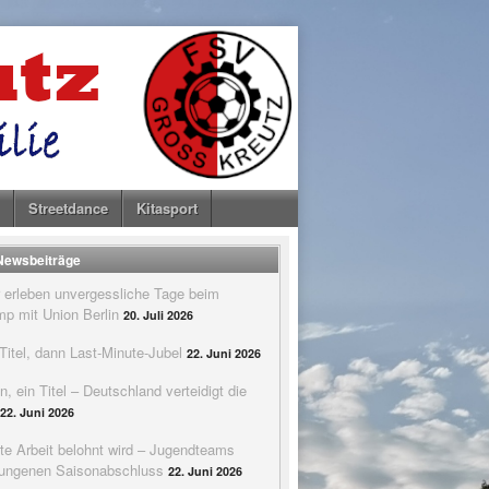
Streetdance
Kitasport
 Newsbeiträge
 erleben unvergessliche Tage beim
p mit Union Berlin
20. Juli 2026
itel, dann Last-Minute-Jubel
22. Juni 2026
n, ein Titel – Deutschland verteidigt die
22. Juni 2026
te Arbeit belohnt wird – Jugendteams
elungenen Saisonabschluss
22. Juni 2026