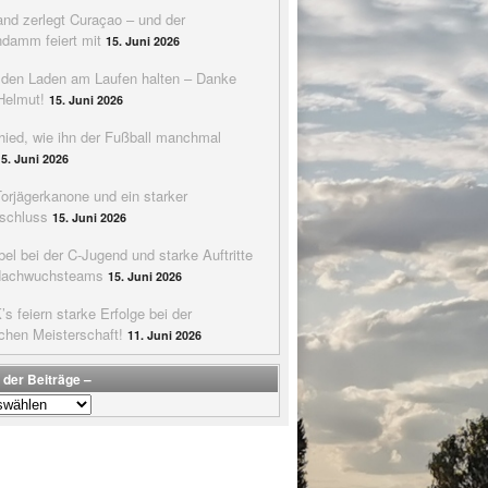
nd zerlegt Curaçao – und der
ndamm feiert mit
15. Juni 2026
e den Laden am Laufen halten – Danke
Helmut!
15. Juni 2026
hied, wie ihn der Fußball manchmal
15. Juni 2026
Torjägerkanone und ein starker
schluss
15. Juni 2026
bel bei der C-Jugend und starke Auftritte
Nachwuchsteams
15. Juni 2026
s feiern starke Erfolge bei der
chen Meisterschaft!
11. Juni 2026
 der Beiträge –