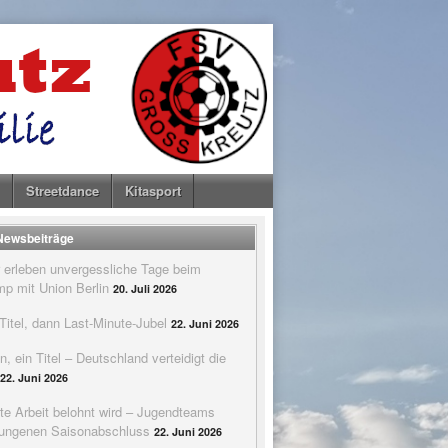
Streetdance
Kitasport
 Newsbeiträge
 erleben unvergessliche Tage beim
p mit Union Berlin
20. Juli 2026
itel, dann Last-Minute-Jubel
22. Juni 2026
n, ein Titel – Deutschland verteidigt die
22. Juni 2026
te Arbeit belohnt wird – Jugendteams
elungenen Saisonabschluss
22. Juni 2026