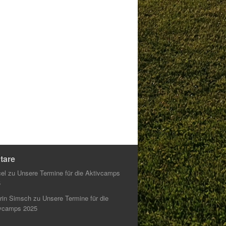
tare
el
zu
Unsere Termine für die Aktivcamps
5
rin Simsch
zu
Unsere Termine für die
vcamps 2025