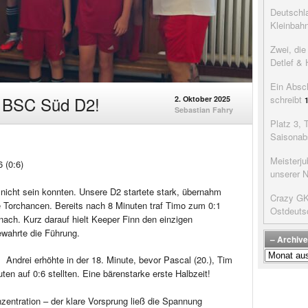
Deutschla
Kleinbah
Zwei, di
Detlef & 
Ein Absc
n BSC Süd D2!
schreibt
2. Oktober 2025
Sebastian Fahry
Platz 3, 
Saisonab
Meisterju
 (0:6)
unserer 
r nicht sein konnten. Unsere D2 startete stark, übernahm
Crazy GK’
ele Torchancen. Bereits nach 8 Minuten traf Timo zum 0:1
Ostdeuts
 nach. Kurz darauf hielt Keeper Finn den einzigen
wahrte die Führung.
– Archive
–
Andrei erhöhte in der 18. Minute, bevor Pascal (20.), Tim
Archive
ten auf 0:6 stellten. Eine bärenstarke erste Halbzeit!
der
Beiträge
zentration – der klare Vorsprung ließ die Spannung
–