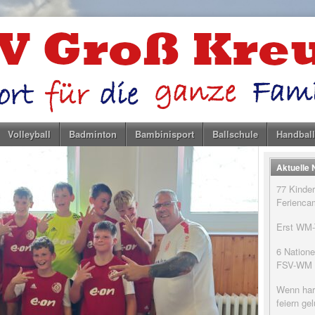
Volleyball
Badminton
Bambinisport
Ballschule
Handball
Aktuelle
77 Kinder
Feriencam
Erst WM-T
6 Natione
FSV-WM
Wenn har
feiern g