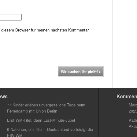
n diesem Browser für meinen nächsten Kommentar
Wir suchen, Ihr pfeift!
▸
ews
Kommen
77 Kinder erleben unvergessliche Tage beim
Marc
Feriencamp mit Union Berlin
202
Erst WM-Titel, dann Last-Minute-Jubel
Kath
Akti
6 Nationen, ein Titel – Deutschland verteidigt die
FSV-WM