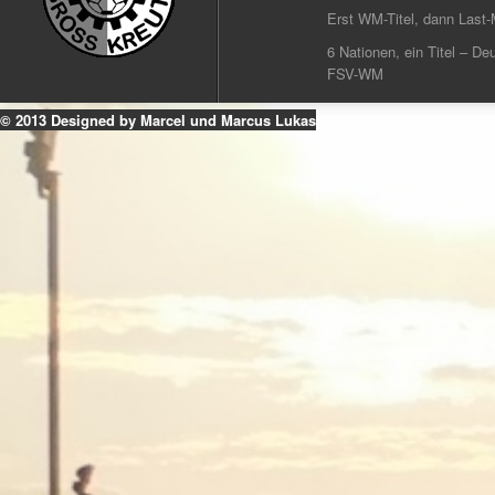
Erst WM-Titel, dann Last-
6 Nationen, ein Titel – Deu
FSV-WM
© 2013 Designed by Marcel und Marcus Lukas
k
ouTube
Instagram