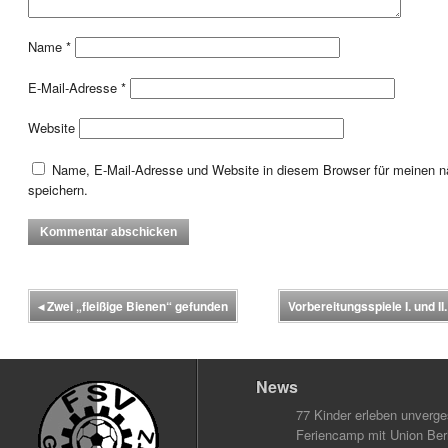
Name
*
E-Mail-Adresse
*
Website
Name, E-Mail-Adresse und Website in diesem Browser für meinen
speichern.
◂
Zwei „fleißige Bienen“ gefunden
Vorbereitungsspiele I. und I
News
77 Kinder erleben unverg
Feriencamp mit Union Berl