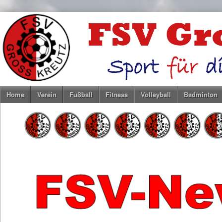
Home
Verein
Fußball
Fitness
Volleyball
Badminton