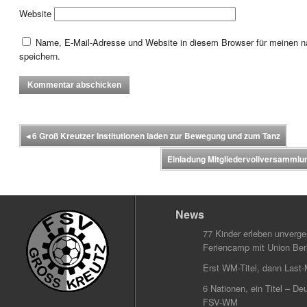
Website
Name, E-Mail-Adresse und Website in diesem Browser für meinen
speichern.
◂
6 Groß Kreutzer Institutionen laden zur Bewegung und zum Tanz
Einladung Mitgliedervollversammlun
News
77 Kinder erleben unverg
Feriencamp mit Union Berl
Erst WM-Titel, dann Last-
6 Nationen, ein Titel – Deu
FSV-WM