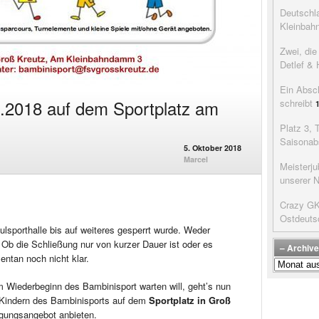
Deutschla
Kleinbah
Zwei, di
Detlef & 
Ein Absc
.2018 auf dem Sportplatz am
schreibt
Platz 3, 
Saisonab
5. Oktober 2018
Marcel
Meisterju
unserer 
Crazy GK’
Ostdeuts
ulsporthalle bis auf weiteres gesperrt wurde. Weder
Ob die Schließung nur von kurzer Dauer ist oder es
– Archive
entan noch nicht klar.
–
Archive
m Wiederbeginn des Bambinisport warten will, geht’s nun
der
n Kindern des Bambinisports auf dem
Sportplatz in Groß
Beiträge
ungsangebot anbieten.
–