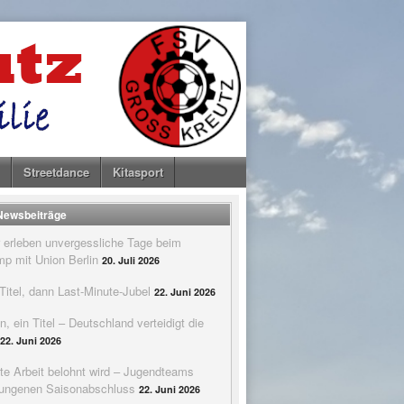
Streetdance
Kitasport
 Newsbeiträge
 erleben unvergessliche Tage beim
p mit Union Berlin
20. Juli 2026
itel, dann Last-Minute-Jubel
22. Juni 2026
n, ein Titel – Deutschland verteidigt die
22. Juni 2026
te Arbeit belohnt wird – Jugendteams
elungenen Saisonabschluss
22. Juni 2026