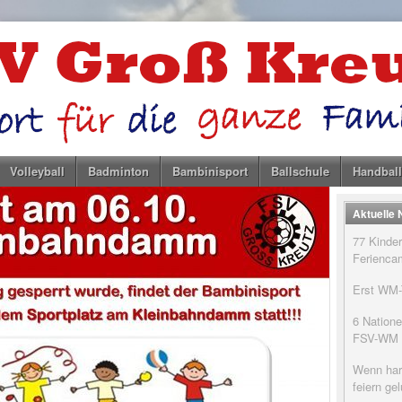
Volleyball
Badminton
Bambinisport
Ballschule
Handball
Aktuelle
77 Kinder
Feriencam
Erst WM-T
6 Natione
FSV-WM
Wenn har
feiern g