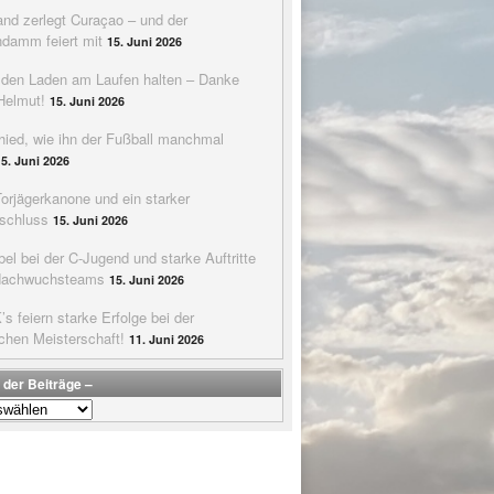
nd zerlegt Curaçao – und der
ndamm feiert mit
15. Juni 2026
e den Laden am Laufen halten – Danke
Helmut!
15. Juni 2026
hied, wie ihn der Fußball manchmal
15. Juni 2026
Torjägerkanone und ein starker
schluss
15. Juni 2026
bel bei der C-Jugend und starke Auftritte
Nachwuchsteams
15. Juni 2026
s feiern starke Erfolge bei der
chen Meisterschaft!
11. Juni 2026
 der Beiträge –