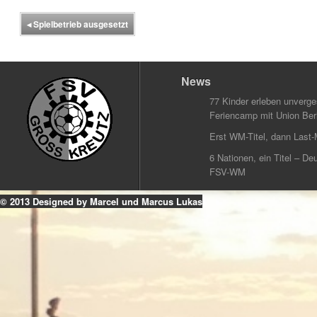
◂
Spielbetrieb ausgesetzt
News
77 Kinder erleben unverg
Feriencamp mit Union Berl
Erst WM-Titel, dann Last-
6 Nationen, ein Titel – Deu
FSV-WM
© 2013 Designed by Marcel und Marcus Lukas
k
ouTube
Instagram