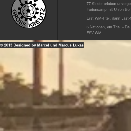
77 Kinder erleben unverg
Feriencamp mit Union Berl
Erst WM-Titel, dann Last-
6 Nationen, ein Titel – Deu
FSV-WM
© 2013 Designed by Marcel und Marcus Lukas
k
ouTube
Instagram