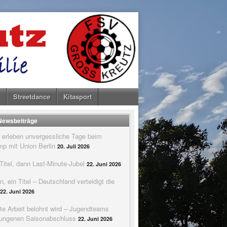
Streetdance
Kitasport
 Newsbeiträge
 erleben unvergessliche Tage beim
p mit Union Berlin
20. Juli 2026
itel, dann Last-Minute-Jubel
22. Juni 2026
n, ein Titel – Deutschland verteidigt die
22. Juni 2026
te Arbeit belohnt wird – Jugendteams
elungenen Saisonabschluss
22. Juni 2026