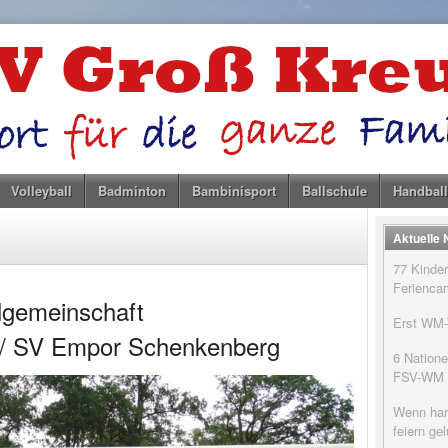
Volleyball
Badminton
Bambinisport
Ballschule
Handball
Aktuelle
77 Kinder
Feriencam
lgemeinschaft
Erst WM-T
/ SV Empor Schenkenberg
6 Natione
FSV-WM
Wenn har
feiern g