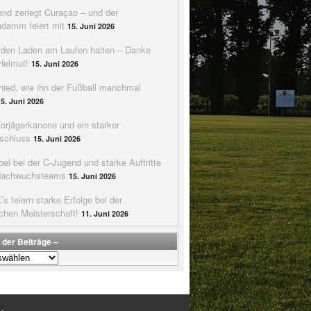
nd zerlegt Curaçao – und der
ndamm feiert mit
15. Juni 2026
e den Laden am Laufen halten – Danke
Helmut!
15. Juni 2026
hied, wie ihn der Fußball manchmal
15. Juni 2026
Torjägerkanone und ein starker
schluss
15. Juni 2026
bel bei der C-Jugend und starke Auftritte
Nachwuchsteams
15. Juni 2026
s feiern starke Erfolge bei der
chen Meisterschaft!
11. Juni 2026
 der Beiträge –