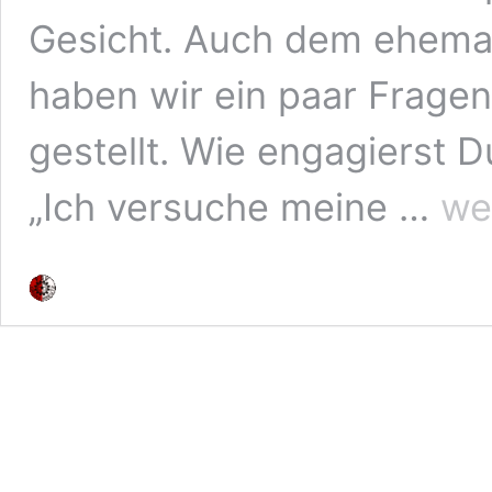
Gesicht. Auch dem ehema
haben wir ein paar Frag
gestellt. Wie engagierst D
unser
„Ich versuche meine …
we
Ehrena
unsere
Helden
–
Helmut
Kuhard