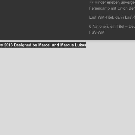
77 Kinder erleben unverg
Feriencamp mit Union Berl
Erst WM-Titel, dann Last-
6 Nationen, ein Titel – Deu
FSV-WM
© 2013 Designed by Marcel und Marcus Lukas
k
ouTube
Instagram